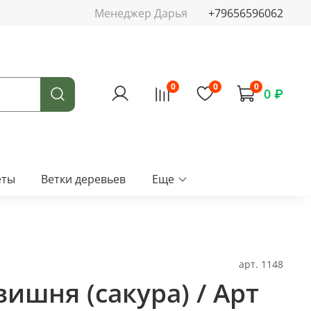
Менеджер Дарья
+79656596062
0
0
0
0 ₽
еты
Ветки деревьев
Еще
арт.
1148
ишня (сакура) / Арт