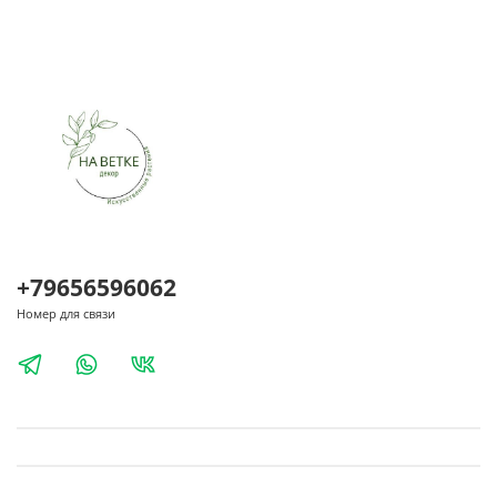
+79656596062
Номер для связи