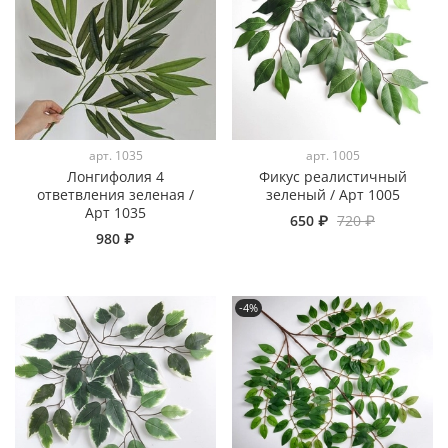
арт.
1035
арт.
1005
Лонгифолия 4
Фикус реалистичный
ответвления зеленая /
зеленый / Арт 1005
Арт 1035
650 ₽
720 ₽
980 ₽
-4%