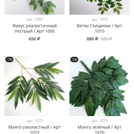
арт.
1006
арт.
1010
Фикус реалистичный
Ветки Глицинии / Арт
пестрый / Арт 1006
1010
650 ₽
880 ₽
920 ₽
-7%
-5%
арт.
1072
арт.
1070
Манго узколистный / Арт
Манго зелёный / Арт
1072
1070