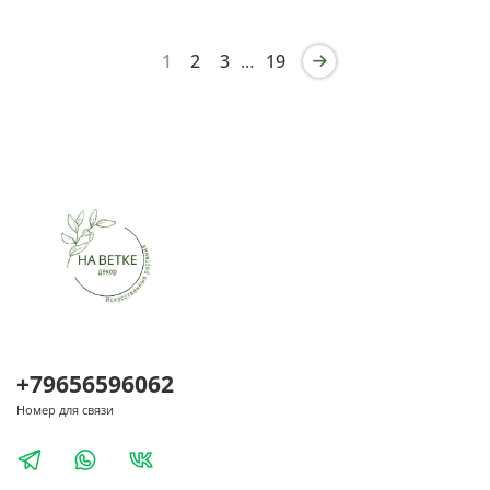
1
2
3
…
19
+79656596062
Номер для связи