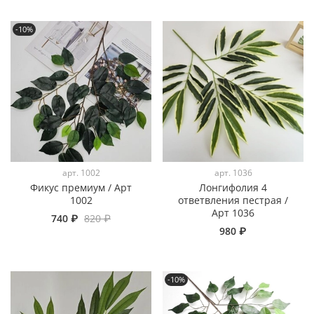
-10%
арт.
1002
арт.
1036
Фикус премиум / Арт
Лонгифолия 4
1002
ответвления пестрая /
Арт 1036
740 ₽
820 ₽
980 ₽
-10%