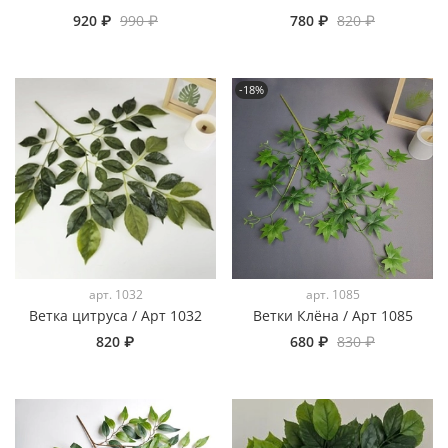
920 ₽
990 ₽
780 ₽
820 ₽
-18%
арт.
1032
арт.
1085
Ветка цитруса / Арт 1032
Ветки Клёна / Арт 1085
820 ₽
680 ₽
830 ₽