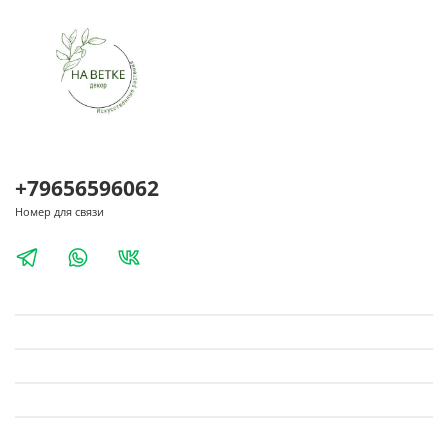
+79656596062
Номер для связи