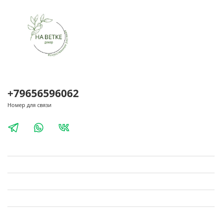
+79656596062
Номер для связи