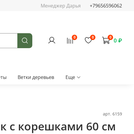
Менеджер Дарья
+79656596062
0
0
0
0 ₽
еты
Ветки деревьев
Еще
арт.
6159
к с корешками 60 см