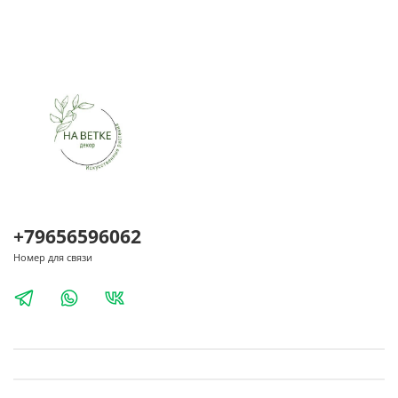
+79656596062
Номер для связи