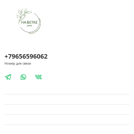
+79656596062
Номер для связи