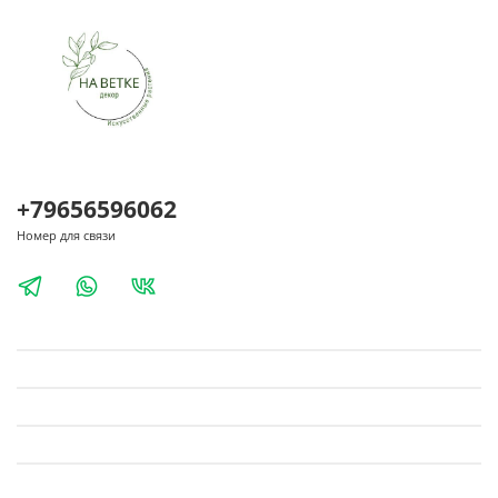
+79656596062
Номер для связи