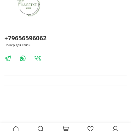
+79656596062
Номер для связи