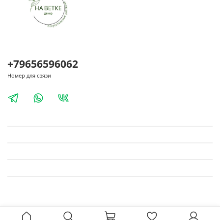
+79656596062
Номер для связи