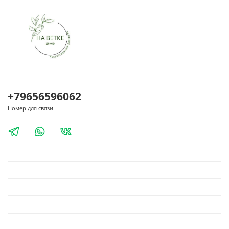
+79656596062
Номер для связи