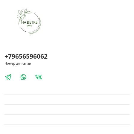
+79656596062
Номер для связи