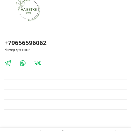
+79656596062
Номер для связи