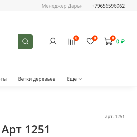
Менеджер Дарья
+79656596062
0
0
0
0 ₽
еты
Ветки деревьев
Еще
арт.
1251
 Арт 1251