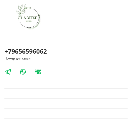
+79656596062
Номер для связи