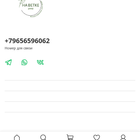
+79656596062
Номер для связи