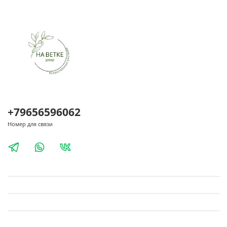
+79656596062
Номер для связи